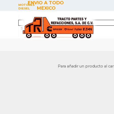
Vaya al Contenido
ENVIO A TODO 
MOTORES 
MEXICO
DIESEL
Cart
Store
Para añadir un producto al carr